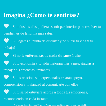
Imagina ¿Cómo te sentirías?
favorite
Si todos los días pudieras sentir paz interior para resolver tus
pendientes de la forma más sabia
favorite
Si llegaras al punto de disfrutar y no sufrir tu vida y tu
trabajo?
favorite
Si no te enfermaras de nada durante 1 a
ño
favorite
Si tu economía y tu vida mejorara mes a mes, gracias a
trabajar tus creencias limitantes.
favorite
Si tus relaciones interpersonales crearán apoyo,
comprensión y liviandad al comunicarte con ellos
favorite
Si tu salud estuviera acorde a todos tus emociones,
reconociendo en cada instante
¿Cómo te sientes? y ¿Qué necesitas para estar feliz y