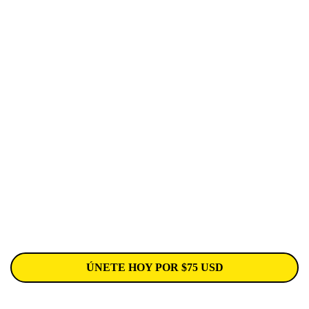
cuerpo y tu mente.
Sólo cuando elevas tu vida, vives con un propósito
mayor y reconoces cómo gestionas tus emociones
respecto a los retos de la vida es cuando puedes sanar
verdaderamente.
Somos seres 360° que tenemos emociones, miedos
y también esperanza y trabajo.
Libera tu corazón del Miedo a Ser y haz que tu vida sea
el reflejo de todo tu espacio mental y espiritual.
El universo, está de tu lado, confía.
ÚNETE HOY POR $75 USD