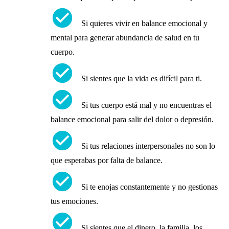
check_circle
Si quieres vivir en balance emocional y
mental para generar abundancia de salud en tu
cuerpo.
check_circle
Si sientes que la vida es difícil para ti.
check_circle
Si tus cuerpo está mal y no encuentras el
balance emocional para salir del dolor o depresión.
check_circle
Si tus relaciones interpersonales no son lo
que esperabas por falta de balance.
check_circle
Si te enojas constantemente y no gestionas
tus emociones.
check_circle
Si sientes que el dinero, la familia, los